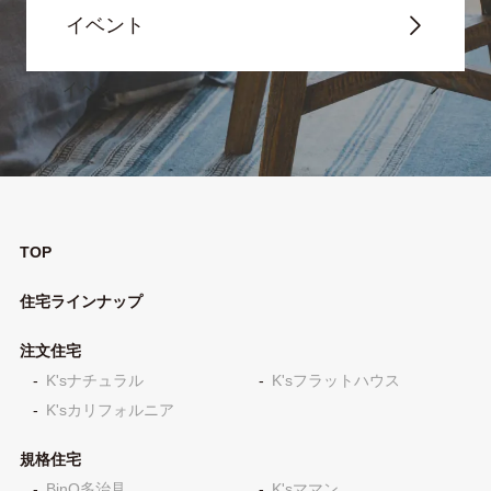
イベント
TOP
住宅ラインナップ
注文住宅
K'sナチュラル
K'sフラットハウス
K'sカリフォルニア
規格住宅
BinO多治見
K'sママン