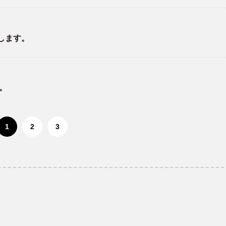
します。
。
1
2
3