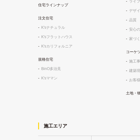
ライ
住宅ラインナップ
デザ
注文住宅
品質
K'sナチュラル
安心
K'sフラットハウス
家づ
K'sカリフォルニア
コーケ
規格住宅
施工
BinO多治見
建築
K'sママン
お客
土地・
施工エリア