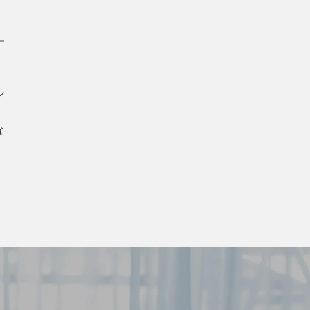
ル
、
な