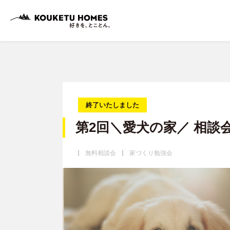
終了いたしました
第2回＼愛犬の家／ 相
無料相談会
家づくり勉強会