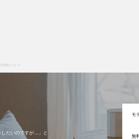
止対策について
モ
をしたいのですが…」と
無