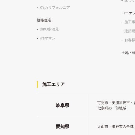
家づ
K'sカリフォルニア
コーケ
規格住宅
施工
BinO多治見
建築
K'sママン
お客
土地・
施工エリア
可児市・美濃加茂市・
岐阜県
七宗町の一部地域
愛知県
犬山市・瀬戸市の全域