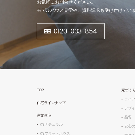
お気軽にお問合せください。
モデルハウス見学や、資料請求も受け付けてい
0120-033-854
TOP
家づく
ライ
住宅ラインナップ
デザ
注文住宅
品質
K'sナチュラル
安心
K'sフラットハウス