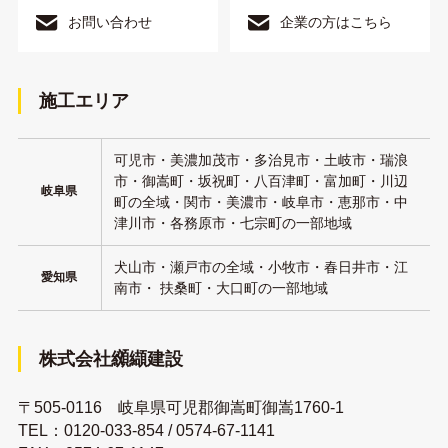
お問い合わせ
企業の方はこちら
施工エリア
可児市・美濃加茂市・多治見市・土岐市・瑞浪
市・御嵩町・坂祝町・八百津町・富加町・川辺
岐阜県
町の全域・関市・美濃市・岐阜市・恵那市・中
津川市・各務原市・七宗町の一部地域
犬山市・瀬戸市の全域・小牧市・春日井市・江
愛知県
南市・ 扶桑町・大口町の一部地域
株式会社纐纈建設
〒505-0116 岐阜県可児郡御嵩町御嵩1760-1
TEL：
0120-033-854
/
0574-67-1141