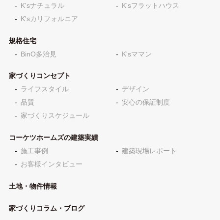
K'sナチュラル
K'sフラットハウス
K'sカリフォルニア
規格住宅
BinO多治見
K'sママン
家づくりコンセプト
ライフスタイル
デザイン
品質
安心の保証制度
家づくりスケジュール
コーケツホームズの建築実績
施工事例
建築現場レポート
お客様インタビュー
土地・物件情報
家づくりコラム・ブログ