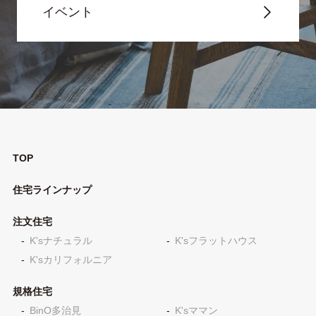
イベント
TOP
住宅ラインナップ
注文住宅
K'sナチュラル
K'sフラットハウス
K'sカリフォルニア
規格住宅
BinO多治見
K'sママン