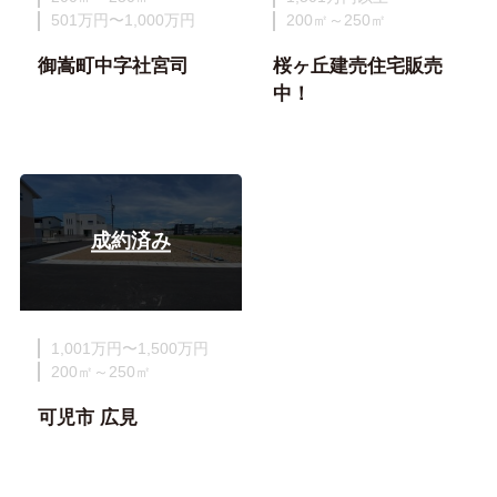
501万円〜1,000万円
200㎡～250㎡
御嵩町中字社宮司
桜ヶ丘建売住宅販売
中！
成約済み
1,001万円〜1,500万円
200㎡～250㎡
可児市 広見