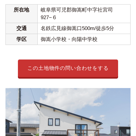
所在地
岐阜県可児郡御嵩町中字社宮司
927−６
交通
名鉄広見線御嵩口500m/徒歩5分
学区
御嵩小学校・向陽中学校
この土地物件の問い合わせをする