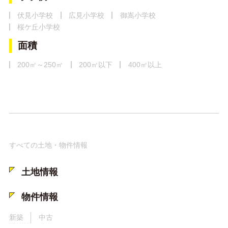
伏見小学校
広見小学校
御嵩小学校
桜ケ丘小学校
面積
200㎡～250㎡
200㎡以下
400㎡以上
すべての土地・物件情報
土地情報
物件情報
新築
中古