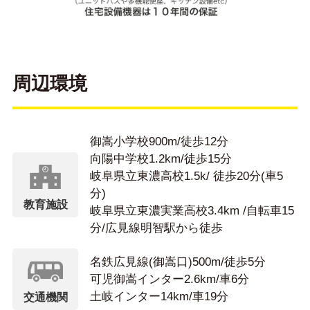
周辺環境
御嵩小学校900m/徒歩12分
向陽中学校1.2km/徒歩15分
岐阜県立東濃高校1.5k/ 徒歩20分(車5
分)
教育施設
岐阜県立東濃実業高校3.4km /自転車15
分/広見線明智駅から徒歩
名鉄広見線(御嵩口)500m/徒歩5分
可児御嵩インター2.6km/車6分
土岐インター14km/車19分
交通機関