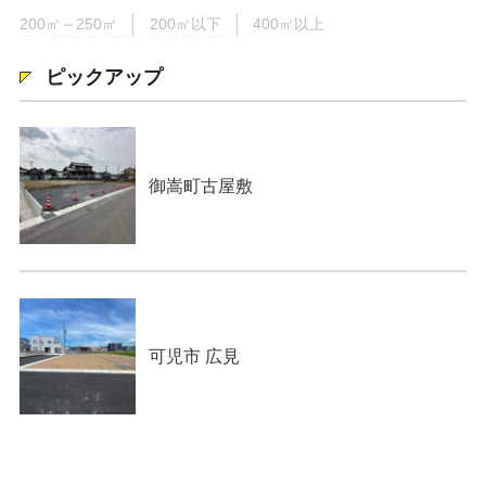
200㎡～250㎡
200㎡以下
400㎡以上
ピックアップ
御嵩町古屋敷
可児市 広見