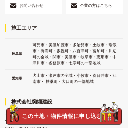
お問い合わせ
企業の方はこちら
施工エリア
可児市・美濃加茂市・多治見市・土岐市・瑞浪
市・御嵩町・坂祝町・八百津町・富加町・川辺
岐阜県
町の全域・関市・美濃市・岐阜市・恵那市・中
津川市・各務原市・七宗町の一部地域
犬山市・瀬戸市の全域・小牧市・春日井市・江
愛知県
南市・ 扶桑町・大口町の一部地域
株式会社纐纈建設
〒505-0116 岐阜県可児郡御嵩町御嵩1760-1
この土地・物件情報に申し込む
TEL：
0120-033-854
/
0574-67-1141