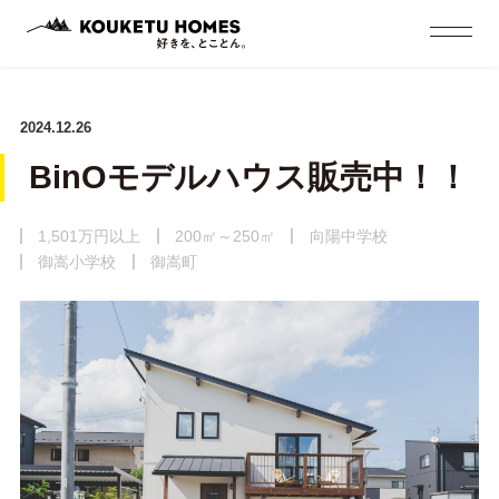
2024.12.26
BinOモデルハウス販売中！！
1,501万円以上
200㎡～250㎡
向陽中学校
御嵩小学校
御嵩町