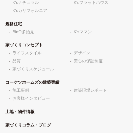
K'sナチュラル
K'sフラットハウス
K'sカリフォルニア
規格住宅
BinO多治見
K'sママン
家づくりコンセプト
ライフスタイル
デザイン
品質
安心の保証制度
家づくりスケジュール
コーケツホームズの建築実績
施工事例
建築現場レポート
お客様インタビュー
土地・物件情報
家づくりコラム・ブログ