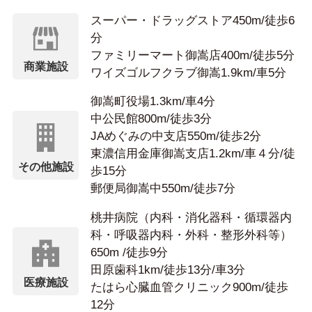
スーパー・ドラッグストア450m/徒歩6
分
ファミリーマート御嵩店400m/徒歩5分
商業施設
ワイズゴルフクラブ御嵩1.9km/車5分
御嵩町役場1.3km/車4分
中公民館800m/徒歩3分
JAめぐみの中支店550m/徒歩2分
東濃信用金庫御嵩支店1.2km/車４分/徒
その他施設
歩15分
郵便局御嵩中550m/徒歩7分
桃井病院（内科・消化器科・循環器内
科・呼吸器内科・外科・整形外科等）
650m /徒歩9分
田原歯科1km/徒歩13分/車3分
医療施設
たはら心臓血管クリニック900m/徒歩
12分