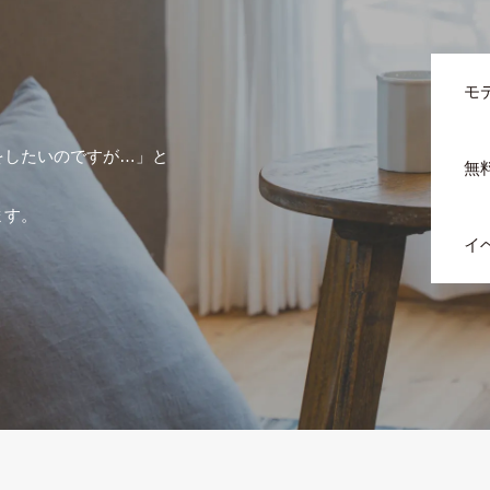
モ
をしたいのですが…」と
無
ます。
イ