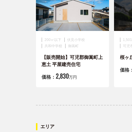
200㎡以下
伏見小学校
1,5
共和中学校
御嵩町
可児
【販売開始】可児郡御嵩町上
桜ヶ
恵土 平屋建売住宅
価格
2,830
価格：
万円
エリア