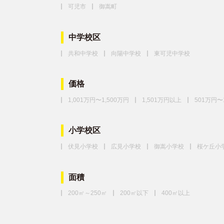
可児市
御嵩町
中学校区
共和中学校
向陽中学校
東可児中学校
価格
1,001万円〜1,500万円
1,501万円以上
501万円〜
小学校区
伏見小学校
広見小学校
御嵩小学校
桜ケ丘小
面積
200㎡～250㎡
200㎡以下
400㎡以上