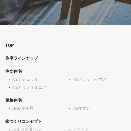
TOP
住宅ラインナップ
注文住宅
K'sナチュラル
K'sフラットハウス
K'sカリフォルニア
規格住宅
BinO多治見
K'sママン
家づくりコンセプト
ライフスタイル
デザイン