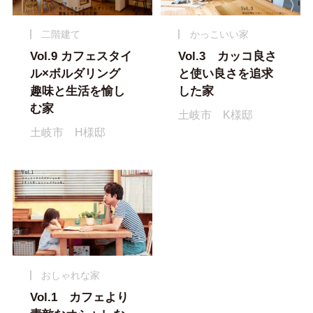
二階建て
かっこいい家
Vol.9 カフェスタイ
Vol.3 カッコ良さ
ル×ボルダリング
と使い良さを追求
趣味と生活を愉し
した家
む家
土岐市 K様邸
土岐市 H様邸
おしゃれな家
Vol.1 カフェより