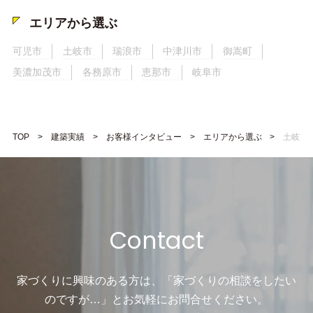
エリアから選ぶ
可児市
土岐市
瑞浪市
中津川市
御嵩町
美濃加茂市
各務原市
恵那市
岐阜市
TOP
建築実績
お客様インタビュー
エリアから選ぶ
土岐市
Contact
家づくりに興味のある方は、「家づくりの相談をしたい
のですが…」と
お気軽にお問合せください。