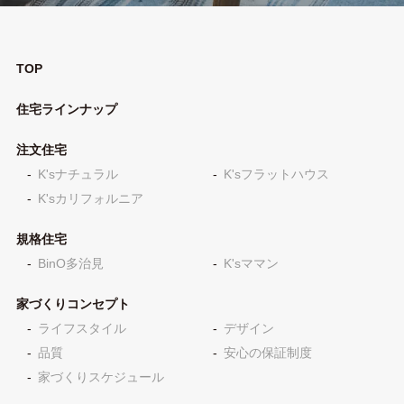
TOP
住宅ラインナップ
注文住宅
K'sナチュラル
K'sフラットハウス
K'sカリフォルニア
規格住宅
BinO多治見
K'sママン
家づくりコンセプト
ライフスタイル
デザイン
品質
安心の保証制度
家づくりスケジュール