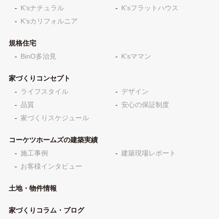
K'sナチュラル
K'sフラットハウス
K'sカリフォルニア
規格住宅
BinO多治見
K'sママン
家づくりコンセプト
ライフスタイル
デザイン
品質
安心の保証制度
家づくりスケジュール
コーケツホームズの建築実績
施工事例
建築現場レポート
お客様インタビュー
土地・物件情報
家づくりコラム・ブログ