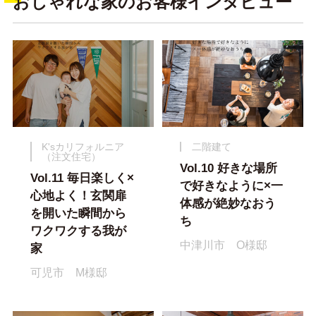
おしゃれな家のお客様インタビュー
K'sカリフォルニア
二階建て
（注文住宅）
Vol.10 好きな場所
Vol.11 毎日楽しく×
で好きなように×一
心地よく！玄関扉
体感が絶妙なおう
を開いた瞬間から
ち
ワクワクする我が
中津川市 O様邸
家
可児市 M様邸