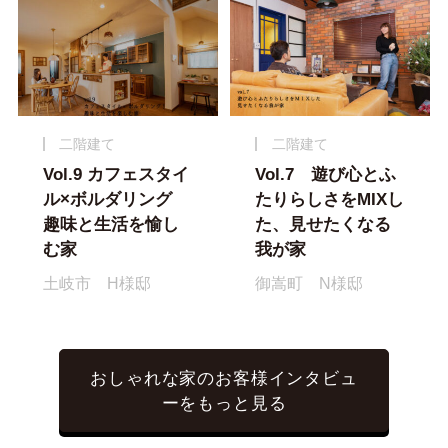
二階建て
二階建て
Vol.9 カフェスタイ
Vol.7 遊び心とふ
ル×ボルダリング
たりらしさをMIXし
趣味と生活を愉し
た、見せたくなる
む家
我が家
土岐市 H様邸
御嵩町 N様邸
おしゃれな家のお客様インタビュ
ーをもっと見る