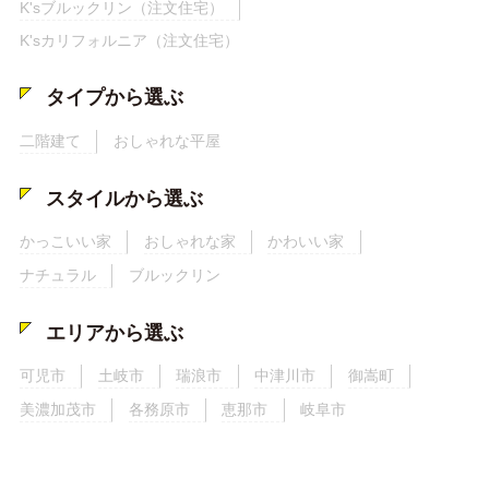
K'sブルックリン（注文住宅）
K'sカリフォルニア（注文住宅）
タイプから選ぶ
二階建て
おしゃれな平屋
スタイルから選ぶ
かっこいい家
おしゃれな家
かわいい家
ナチュラル
ブルックリン
エリアから選ぶ
可児市
土岐市
瑞浪市
中津川市
御嵩町
美濃加茂市
各務原市
恵那市
岐阜市