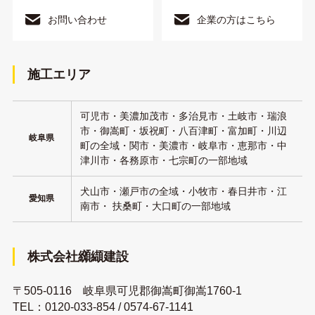
お問い合わせ
企業の方はこちら
施工エリア
可児市・美濃加茂市・多治見市・土岐市・瑞浪
市・御嵩町・坂祝町・八百津町・富加町・川辺
岐阜県
町の全域・関市・美濃市・岐阜市・恵那市・中
津川市・各務原市・七宗町の一部地域
犬山市・瀬戸市の全域・小牧市・春日井市・江
愛知県
南市・ 扶桑町・大口町の一部地域
株式会社纐纈建設
〒505-0116 岐阜県可児郡御嵩町御嵩1760-1
TEL：
0120-033-854
/
0574-67-1141