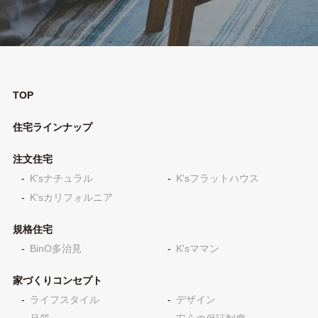
TOP
住宅ラインナップ
注文住宅
K'sナチュラル
K'sフラットハウス
K'sカリフォルニア
規格住宅
BinO多治見
K'sママン
家づくりコンセプト
ライフスタイル
デザイン