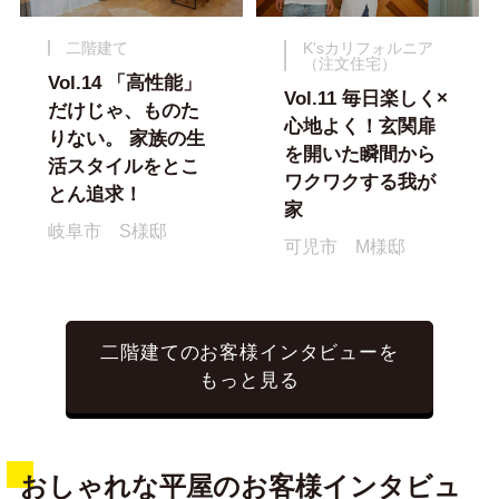
二階建て
K'sカリフォルニア
（注文住宅）
Vol.14 「高性能」
Vol.11 毎日楽しく×
だけじゃ、ものた
心地よく！玄関扉
りない。 家族の生
を開いた瞬間から
活スタイルをとこ
ワクワクする我が
とん追求！
家
岐阜市 S様邸
可児市 M様邸
二階建てのお客様インタビューを
もっと見る
おしゃれな平屋のお客様インタビュ