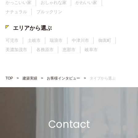
かっこいい家
おしゃれな家
かわいい家
ナチュラル
ブルックリン
エリアから選ぶ
可児市
土岐市
瑞浪市
中津川市
御嵩町
美濃加茂市
各務原市
恵那市
岐阜市
TOP
建築実績
お客様インタビュー
タイプから選ぶ
Contact