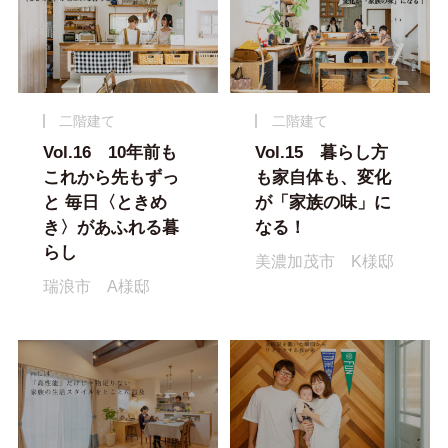
二階建て
二階建て
Vol.16 10年前も
Vol.15 暮らし方
これから先もずっ
も家自体も、変化
と 毎日〈ときめ
が「家族の味」に
き〉があふれる暮
なる！
らし
美濃加茂市 K様邸
瑞浪市 A様邸