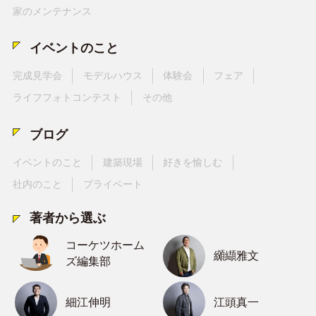
家のメンテナンス
イベントのこと
完成見学会
モデルハウス
体験会
フェア
ライフフォトコンテスト
その他
ブログ
イベントのこと
建築現場
好きを愉しむ
社内のこと
プライベート
著者から選ぶ
コーケツホーム
纐纈雅文
ズ編集部
細江伸明
江頭真一