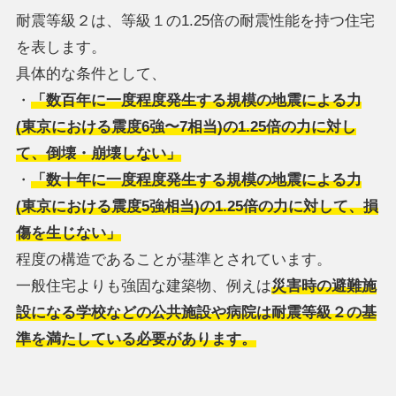
耐震等級２は、等級１の1.25倍の耐震性能を持つ住宅
を表します。
具体的な条件として、
・
「数百年に一度程度発生する規模の地震による力
(東京における震度6強〜7相当)の1.25倍の力に対し
て、倒壊・崩壊しない」
・
「数十年に一度程度発生する規模の地震による力
(東京における震度5強相当)の1.25倍の力に対して、損
傷を生じない」
程度の構造であることが基準とされています。
一般住宅よりも強固な建築物、例えは
災害時の避難施
設になる学校などの公共施設や病院は耐震等級２の基
準を満たしている必要があります。