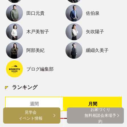
田口元貴
佐伯泉
木戸美智子
矢吹陽子
阿部美紀
纐纈久美子
ブログ編集部
ランキング
週間
月間
お家づくり
見学会
無料相談会来場予
イベント情報
約