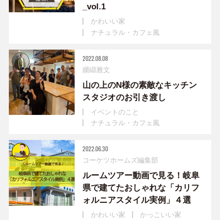
_vol.1
かわいい家
ナチュラル・カフェ風
2022.08.08
纐纈雅文
山の上のN様の素敵なキッチン
スタジオのお引き渡し
イベントのこと
ナチュラル・カフェ風
2022.06.30
コーケツホームズ編集部
ルームツアー動画で見る！岐阜
県で建てたおしゃれな「カリフ
ォルニアスタイル実例」４選
かわいい家
かっこいい家