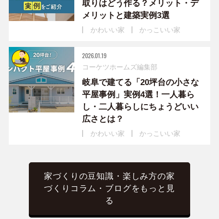
取りはどう作る？メリット・デ
メリットと建築実例3選
かわいい家
かっこいい家
2026.01.19
コーケツホームズ編集部
岐阜で建てる「20坪台の小さな
平屋事例」実例4選！一人暮ら
し・二人暮らしにちょうどいい
広さとは？
かわいい家
かっこいい家
家づくりの豆知識・楽しみ方の家
づくりコラム・ブログをもっと見
る