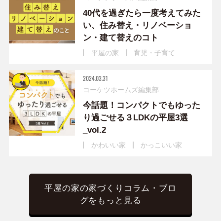
40代を過ぎたら一度考えてみた
い、住み替え・リノベーショ
ン・建て替えのコト
平屋の家
育児・子育て
2024.03.31
コーケツホームズ編集部
今話題！コンパクトでもゆった
り過ごせる３LDKの平屋3選
_vol.2
かわいい家
かっこいい家
平屋の家の家づくりコラム・ブロ
グをもっと見る