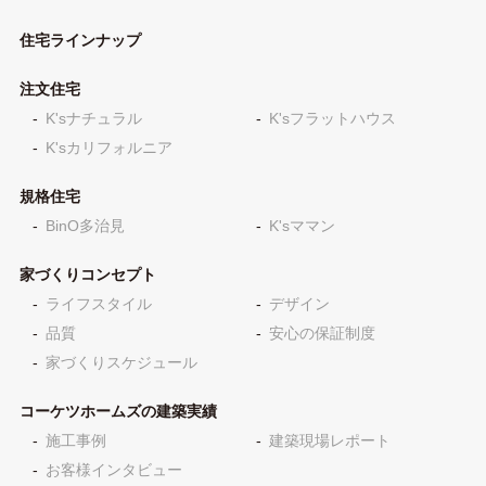
住宅ラインナップ
注文住宅
K'sナチュラル
K'sフラットハウス
K'sカリフォルニア
規格住宅
BinO多治見
K'sママン
家づくりコンセプト
ライフスタイル
デザイン
品質
安心の保証制度
家づくりスケジュール
コーケツホームズの建築実績
施工事例
建築現場レポート
お客様インタビュー