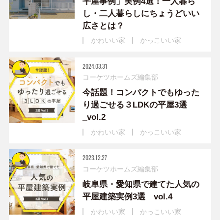
平屋事例」実例4選！一人暮ら
し・二人暮らしにちょうどいい
広さとは？
かわいい家
かっこいい家
2024.03.31
コーケツホームズ編集部
今話題！コンパクトでもゆった
り過ごせる３LDKの平屋3選
_vol.2
かわいい家
かっこいい家
2023.12.27
コーケツホームズ編集部
岐阜県・愛知県で建てた人気の
平屋建築実例3選 vol.4
かわいい家
かっこいい家