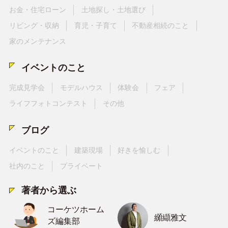
お金・住宅ローン
土地探し・土地選び
リビング・収納
育児・子育て
不動産相続のこと
家のメンテナンス
イベントのこと
完成見学会
モデルハウス
体験会
フェア
ライフフォトコンテスト
その他
ブログ
イベントのこと
建築現場
好きを愉しむ
社内のこと
プライベート
著者から選ぶ
コーケツホーム
纐纈雅文
ズ編集部