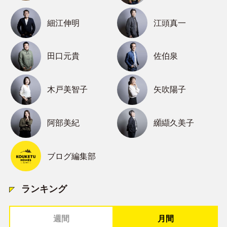
細江伸明
江頭真一
田口元貴
佐伯泉
木戸美智子
矢吹陽子
阿部美紀
纐纈久美子
ブログ編集部
ランキング
週間
月間