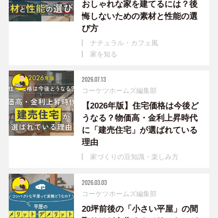
おしゃれな家を建てるには？後
悔しないための素材と性能の選
び方
ナチュラル・カフェ風
家を知る
2026.07.13
コーケツホームズ編集部
【2026年版】住宅価格は今後ど
うなる？物価高・金利上昇時代
に「建売住宅」が選ばれている
理由
家づくりの豆知識・楽しみ方
2026.03.03
コーケツホームズ編集部
20坪前後の「小さい平屋」の間