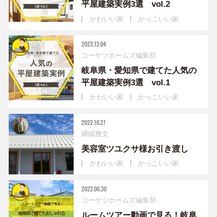
平屋建築実例3選 vol.2
かわいい家
かっこいい家
2023.12.04
コーケツホームズ編集部
岐阜県・愛知県で建てた人気の
平屋建築実例3選 vol.1
かわいい家
かっこいい家
2022.10.27
纐纈雅文
美容室ツユクサ様お引き渡し
かわいい家
かっこいい家
2022.06.30
コーケツホームズ編集部
ルームツアー動画で見る！岐阜