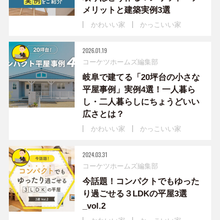
メリットと建築実例3選
かわいい家
かっこいい家
2026.01.19
コーケツホームズ編集部
岐阜で建てる「20坪台の小さな
平屋事例」実例4選！一人暮ら
し・二人暮らしにちょうどいい
広さとは？
かわいい家
かっこいい家
2024.03.31
コーケツホームズ編集部
今話題！コンパクトでもゆった
り過ごせる３LDKの平屋3選
_vol.2