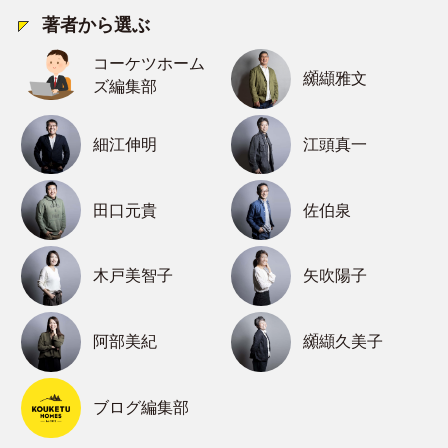
著者から選ぶ
コーケツホーム
纐纈雅文
ズ編集部
細江伸明
江頭真一
田口元貴
佐伯泉
木戸美智子
矢吹陽子
阿部美紀
纐纈久美子
ブログ編集部