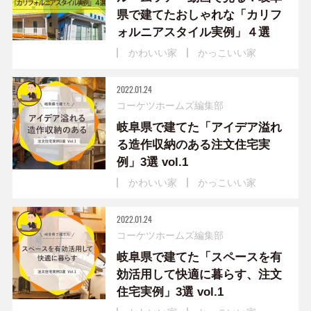
県で建てたおしゃれな「カリフ
ォルニアスタイル実例」４選
かわいい家
かっこいい家
2022.01.24
コーケツホームズ編集部
岐阜県で建てた「アイデア溢れ
る造作収納のある注文住宅実
例」3選 vol.1
かわいい家
かっこいい家
2022.01.24
コーケツホームズ編集部
岐阜県で建てた「スペースを有
効活用して快適に暮らす、注文
住宅実例」3選 vol.1