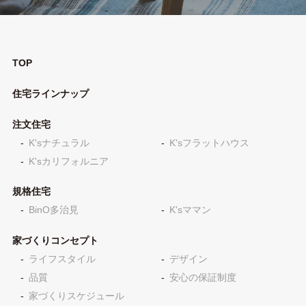
TOP
住宅ラインナップ
注文住宅
K'sナチュラル
K'sフラットハウス
K'sカリフォルニア
規格住宅
BinO多治見
K'sママン
家づくりコンセプト
ライフスタイル
デザイン
品質
安心の保証制度
家づくりスケジュール