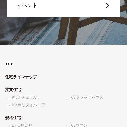
イベント
TOP
住宅ラインナップ
注文住宅
K'sナチュラル
K'sフラットハウス
K'sカリフォルニア
規格住宅
BinO多治見
K'sママン