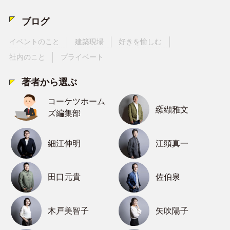
ブログ
イベントのこと
建築現場
好きを愉しむ
社内のこと
プライベート
著者から選ぶ
コーケツホーム
纐纈雅文
ズ編集部
細江伸明
江頭真一
田口元貴
佐伯泉
木戸美智子
矢吹陽子