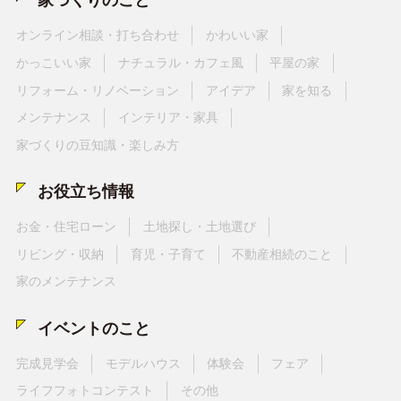
家づくりのこと
オンライン相談・打ち合わせ
かわいい家
かっこいい家
ナチュラル・カフェ風
平屋の家
リフォーム・リノベーション
アイデア
家を知る
メンテナンス
インテリア・家具
家づくりの豆知識・楽しみ方
お役立ち情報
お金・住宅ローン
土地探し・土地選び
リビング・収納
育児・子育て
不動産相続のこと
家のメンテナンス
イベントのこと
完成見学会
モデルハウス
体験会
フェア
ライフフォトコンテスト
その他