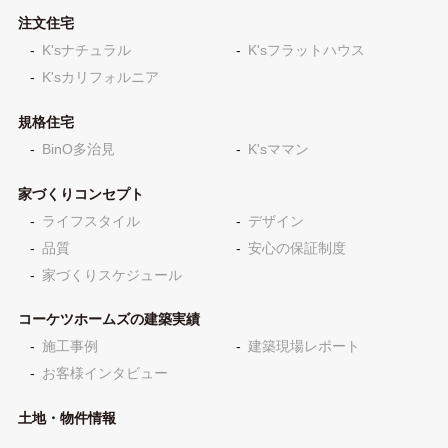
注文住宅
K'sナチュラル
K'sフラットハウス
K'sカリフォルニア
規格住宅
BinO多治見
K'sママン
家づくりコンセプト
ライフスタイル
デザイン
品質
安心の保証制度
家づくりスケジュール
コーケツホームズの建築実績
施工事例
建築現場レポート
お客様インタビュー
土地・物件情報