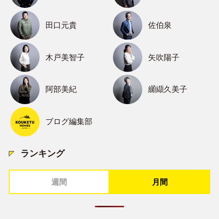
田口元貴
佐伯泉
木戸美智子
矢吹陽子
阿部美紀
纐纈久美子
ブログ編集部
ランキング
週間
月間