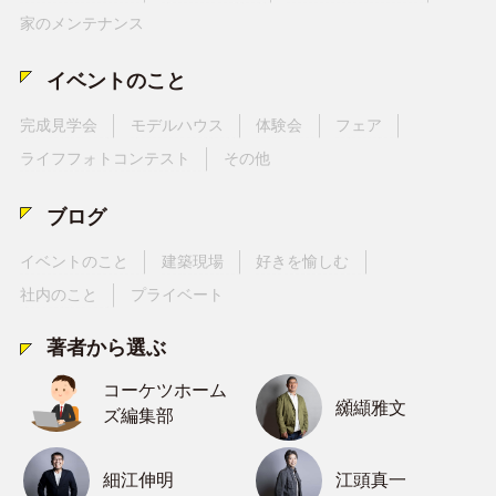
家のメンテナンス
イベントのこと
完成見学会
モデルハウス
体験会
フェア
ライフフォトコンテスト
その他
ブログ
イベントのこと
建築現場
好きを愉しむ
社内のこと
プライベート
著者から選ぶ
コーケツホーム
纐纈雅文
ズ編集部
細江伸明
江頭真一