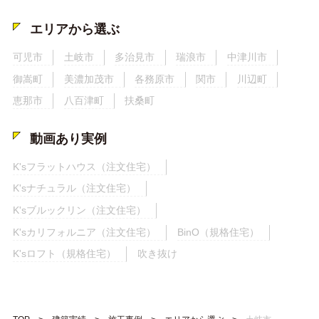
エリアから選ぶ
可児市
土岐市
多治見市
瑞浪市
中津川市
御嵩町
美濃加茂市
各務原市
関市
川辺町
恵那市
八百津町
扶桑町
動画あり実例
K'sフラットハウス（注文住宅）
K'sナチュラル（注文住宅）
K'sブルックリン（注文住宅）
K'sカリフォルニア（注文住宅）
BinO（規格住宅）
K'sロフト（規格住宅）
吹き抜け