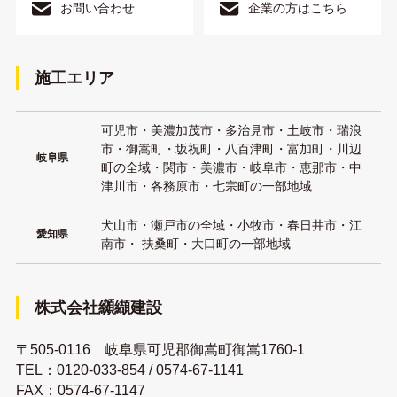
お問い合わせ
企業の方はこちら
施工エリア
可児市・美濃加茂市・多治見市・土岐市・瑞浪
市・御嵩町・坂祝町・八百津町・富加町・川辺
岐阜県
町の全域・関市・美濃市・岐阜市・恵那市・中
津川市・各務原市・七宗町の一部地域
犬山市・瀬戸市の全域・小牧市・春日井市・江
愛知県
南市・ 扶桑町・大口町の一部地域
株式会社纐纈建設
〒505-0116 岐阜県可児郡御嵩町御嵩1760-1
TEL：
0120-033-854
/
0574-67-1141
FAX：0574-67-1147