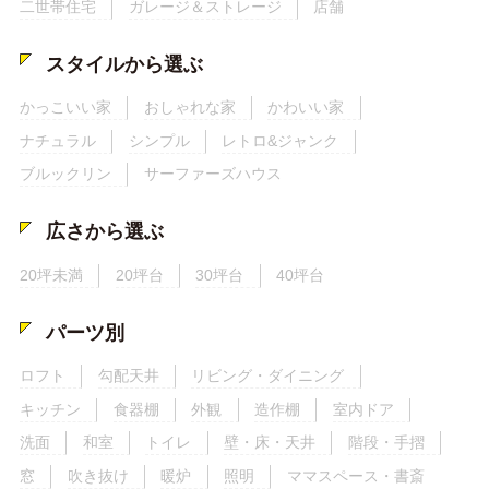
二世帯住宅
ガレージ＆ストレージ
店舗
スタイルから選ぶ
かっこいい家
おしゃれな家
かわいい家
ナチュラル
シンプル
レトロ&ジャンク
ブルックリン
サーファーズハウス
広さから選ぶ
20坪未満
20坪台
30坪台
40坪台
パーツ別
ロフト
勾配天井
リビング・ダイニング
キッチン
食器棚
外観
造作棚
室内ドア
洗面
和室
トイレ
壁・床・天井
階段・手摺
窓
吹き抜け
暖炉
照明
ママスペース・書斎