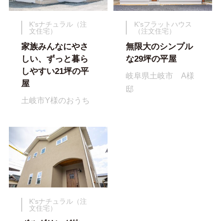
K'sナチュラル（注
K'sフラットハウス
文住宅）
（注文住宅）
家族みんなにやさ
無限大のシンプル
しい、ずっと暮ら
な29坪の平屋
しやすい21坪の平
岐阜県土岐市 A様
屋
邸
土岐市Y様のおうち
K'sナチュラル（注
文住宅）