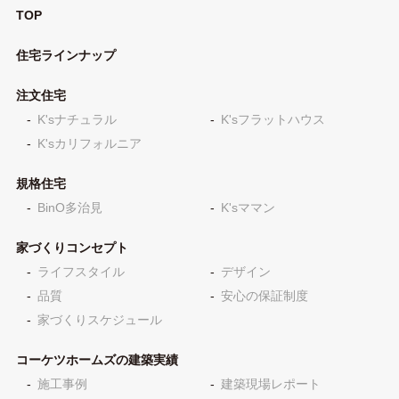
TOP
住宅ラインナップ
注文住宅
K'sナチュラル
K'sフラットハウス
K'sカリフォルニア
規格住宅
BinO多治見
K'sママン
家づくりコンセプト
ライフスタイル
デザイン
品質
安心の保証制度
家づくりスケジュール
コーケツホームズの建築実績
施工事例
建築現場レポート