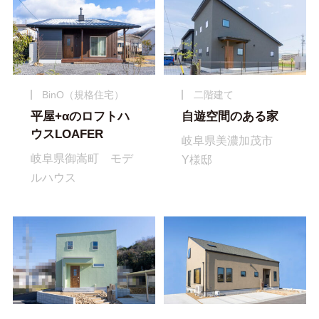
BinO（規格住宅）
二階建て
平屋+αのロフトハ
自遊空間のある家
ウスLOAFER
岐阜県美濃加茂市
岐阜県御嵩町 モデ
Y様邸
ルハウス