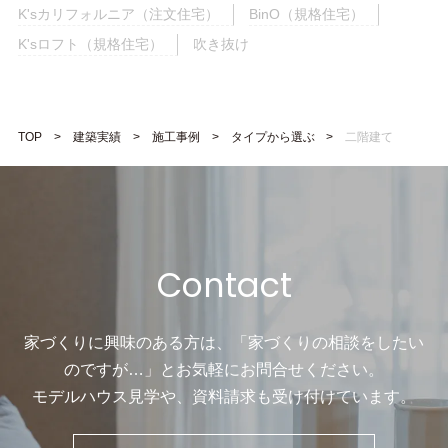
K'sカリフォルニア（注文住宅）
BinO（規格住宅）
K'sロフト（規格住宅）
吹き抜け
TOP
建築実績
施工事例
タイプから選ぶ
二階建て
Contact
家づくりに興味のある方は、「家づくりの相談をしたい
のですが…」と
お気軽にお問合せください。
モデルハウス見学や、資料請求も受け付けています。