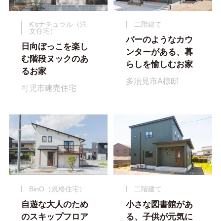
K'sナチュラル（注
二階建て
文住宅）
バーのようなカウ
日向ぼっこを楽し
ンターがある、暮
む階段ヌックのあ
らしを愉しむお家
るお家
多治見市A様邸
可児市建売住宅
BinO（規格住宅）
二階建て
自遊な大人のため
小さな図書館があ
のスキップフロア
る、子供が元気に