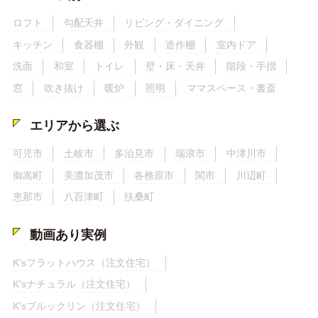
ロフト
勾配天井
リビング・ダイニング
キッチン
食器棚
外観
造作棚
室内ドア
洗面
和室
トイレ
壁・床・天井
階段・手摺
窓
吹き抜け
暖炉
照明
ママスペース・書斎
エリアから選ぶ
可児市
土岐市
多治見市
瑞浪市
中津川市
御嵩町
美濃加茂市
各務原市
関市
川辺町
恵那市
八百津町
扶桑町
動画あり実例
K'sフラットハウス（注文住宅）
K'sナチュラル（注文住宅）
K'sブルックリン（注文住宅）