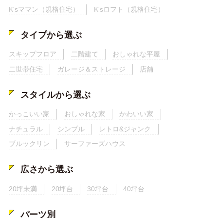
K'sママン（規格住宅）
K'sロフト（規格住宅）
タイプから選ぶ
スキップフロア
二階建て
おしゃれな平屋
二世帯住宅
ガレージ＆ストレージ
店舗
スタイルから選ぶ
かっこいい家
おしゃれな家
かわいい家
ナチュラル
シンプル
レトロ&ジャンク
ブルックリン
サーファーズハウス
広さから選ぶ
20坪未満
20坪台
30坪台
40坪台
パーツ別