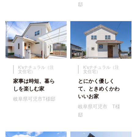
邸
K'sナチュラル（注
K'sナチュラル（注
文住宅）
文住宅）
家事は時短、暮ら
とにかく優しく
しを楽しむ家
て、ときめくかわ
いいお家
岐阜県可児市T様邸
岐阜県可児市 T様
邸