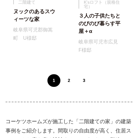
二階建て
K'sロフト（規格住
宅）
ヌックのあるスウ
３人の子供たちと
ィーツな家
のびのび暮らす平
岐阜県可児郡御嵩
屋＋α
町 U様邸
岐阜県可児市広見
F様邸
1
2
3
コーケツホームズが施工した「二階建ての家」の建築
事例をご紹介します。間取りの自由度が高く、住居ス