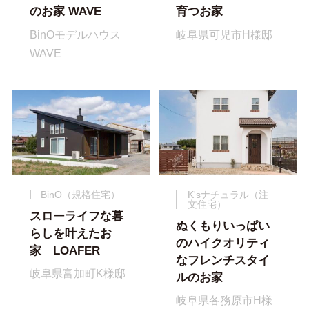
のお家 WAVE
育つお家
BinOモデルハウス
岐阜県可児市H様邸
WAVE
BinO（規格住宅）
K'sナチュラル（注
文住宅）
スローライフな暮
ぬくもりいっぱい
らしを叶えたお
のハイクオリティ
家 LOAFER
なフレンチスタイ
岐阜県富加町K様邸
ルのお家
岐阜県各務原市H様