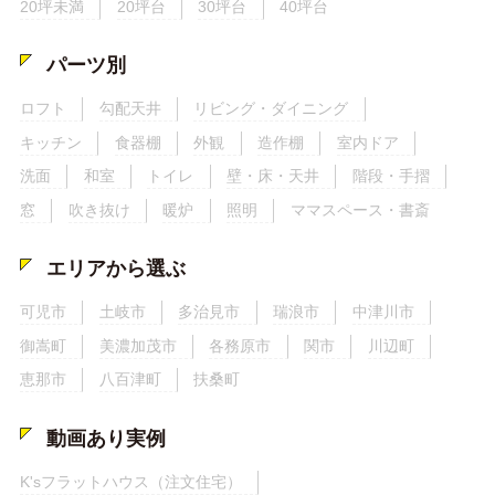
20坪未満
20坪台
30坪台
40坪台
パーツ別
ロフト
勾配天井
リビング・ダイニング
キッチン
食器棚
外観
造作棚
室内ドア
洗面
和室
トイレ
壁・床・天井
階段・手摺
窓
吹き抜け
暖炉
照明
ママスペース・書斎
エリアから選ぶ
可児市
土岐市
多治見市
瑞浪市
中津川市
御嵩町
美濃加茂市
各務原市
関市
川辺町
恵那市
八百津町
扶桑町
動画あり実例
K'sフラットハウス（注文住宅）