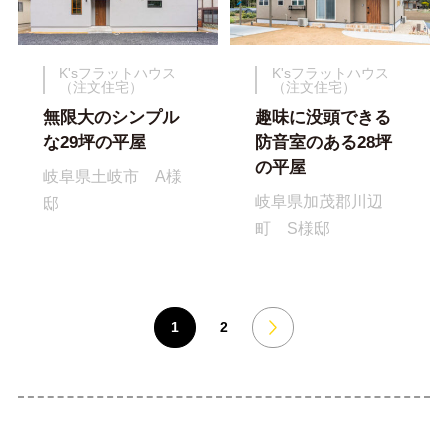
K'sフラットハウス
K'sフラットハウス
（注文住宅）
（注文住宅）
無限大のシンプル
趣味に没頭できる
な29坪の平屋
防音室のある28坪
の平屋
岐阜県土岐市 A様
岐阜県加茂郡川辺
邸
町 S様邸
1
2