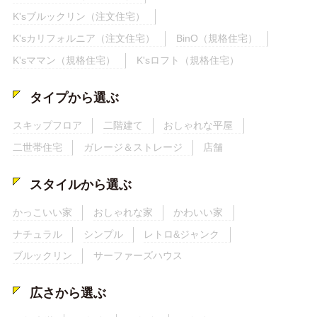
K'sブルックリン（注文住宅）
K'sカリフォルニア（注文住宅）
BinO（規格住宅）
K'sママン（規格住宅）
K'sロフト（規格住宅）
タイプから選ぶ
スキップフロア
二階建て
おしゃれな平屋
二世帯住宅
ガレージ＆ストレージ
店舗
スタイルから選ぶ
かっこいい家
おしゃれな家
かわいい家
ナチュラル
シンプル
レトロ&ジャンク
ブルックリン
サーファーズハウス
広さから選ぶ