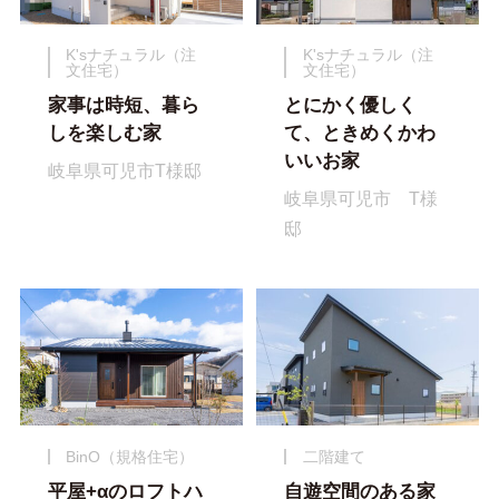
K'sナチュラル（注
K'sナチュラル（注
文住宅）
文住宅）
家事は時短、暮ら
とにかく優しく
しを楽しむ家
て、ときめくかわ
いいお家
岐阜県可児市T様邸
岐阜県可児市 T様
邸
BinO（規格住宅）
二階建て
平屋+αのロフトハ
自遊空間のある家