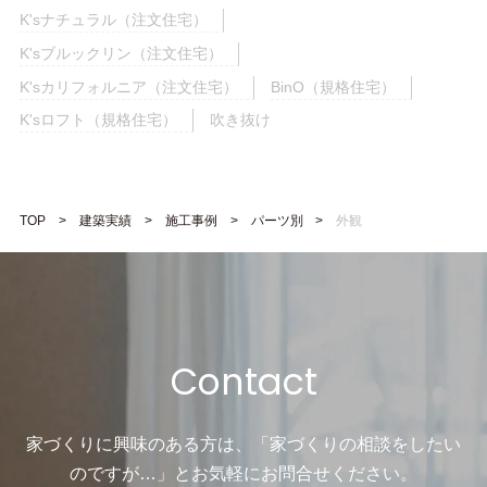
K'sナチュラル（注文住宅）
K'sブルックリン（注文住宅）
K'sカリフォルニア（注文住宅）
BinO（規格住宅）
K'sロフト（規格住宅）
吹き抜け
TOP
建築実績
施工事例
パーツ別
外観
Contact
家づくりに興味のある方は、「家づくりの相談をしたい
のですが…」と
お気軽にお問合せください。