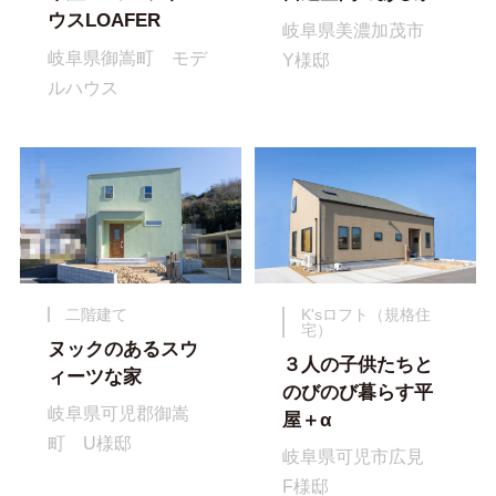
ウスLOAFER
岐阜県美濃加茂市
岐阜県御嵩町 モデ
Y様邸
ルハウス
二階建て
K'sロフト（規格住
宅）
ヌックのあるスウ
３人の子供たちと
ィーツな家
のびのび暮らす平
岐阜県可児郡御嵩
屋＋α
町 U様邸
岐阜県可児市広見
F様邸