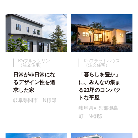
K'sブルックリン
K'sフラットハウス
（注文住宅）
（注文住宅）
日常が非日常にな
「暮らしを豊か」
るデザイン性を追
に、みんなの集ま
求した家
る23坪のコンパク
トな平屋
岐阜県関市 N様邸
岐阜県可児郡御嵩
町 N様邸