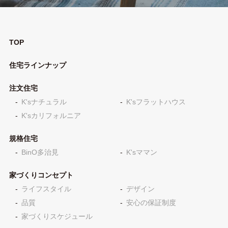
TOP
住宅ラインナップ
注文住宅
K'sナチュラル
K'sフラットハウス
K'sカリフォルニア
規格住宅
BinO多治見
K'sママン
家づくりコンセプト
ライフスタイル
デザイン
品質
安心の保証制度
家づくりスケジュール