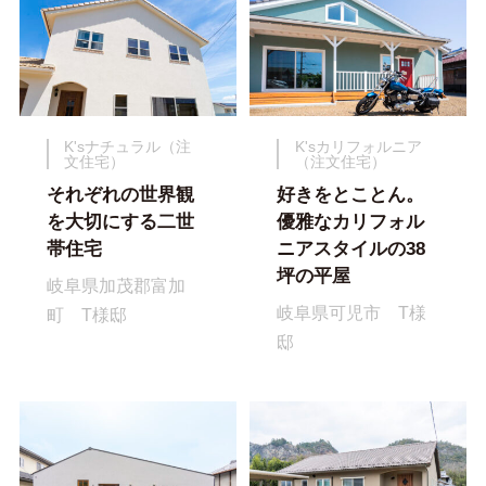
K'sナチュラル（注
K'sカリフォルニア
文住宅）
（注文住宅）
それぞれの世界観
好きをとことん。
を大切にする二世
優雅なカリフォル
帯住宅
ニアスタイルの38
坪の平屋
岐阜県加茂郡富加
岐阜県可児市 T様
町 T様邸
邸