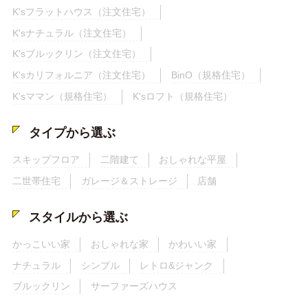
K'sフラットハウス（注文住宅）
K'sナチュラル（注文住宅）
K'sブルックリン（注文住宅）
K'sカリフォルニア（注文住宅）
BinO（規格住宅）
K'sママン（規格住宅）
K'sロフト（規格住宅）
タイプから選ぶ
スキップフロア
二階建て
おしゃれな平屋
二世帯住宅
ガレージ＆ストレージ
店舗
スタイルから選ぶ
かっこいい家
おしゃれな家
かわいい家
ナチュラル
シンプル
レトロ&ジャンク
ブルックリン
サーファーズハウス