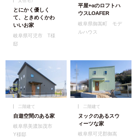
文住宅）
平屋+αのロフトハ
とにかく優しく
ウスLOAFER
て、ときめくかわ
岐阜県御嵩町 モデ
いいお家
ルハウス
岐阜県可児市 T様
邸
二階建て
二階建て
自遊空間のある家
ヌックのあるスウ
ィーツな家
岐阜県美濃加茂市
岐阜県可児郡御嵩
Y様邸