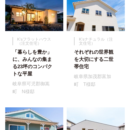
K'sフラットハウス
K'sナチュラル（注
（注文住宅）
文住宅）
「暮らしを豊か」
それぞれの世界観
に、みんなの集ま
を大切にする二世
る23坪のコンパク
帯住宅
トな平屋
岐阜県加茂郡富加
岐阜県可児郡御嵩
町 T様邸
町 N様邸