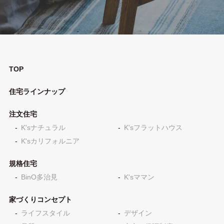
TOP
住宅ラインナップ
注文住宅
K'sナチュラル
K'sフラットハウス
K'sカリフォルニア
規格住宅
BinO多治見
K'sママン
家づくりコンセプト
ライフスタイル
デザイン