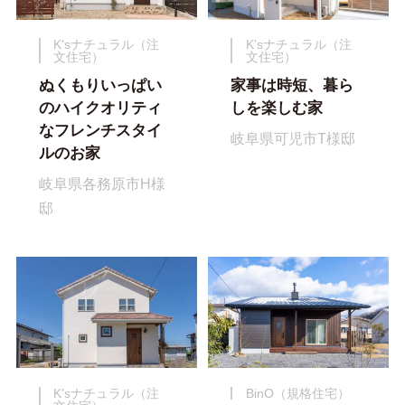
K'sナチュラル（注
K'sナチュラル（注
文住宅）
文住宅）
ぬくもりいっぱい
家事は時短、暮ら
のハイクオリティ
しを楽しむ家
なフレンチスタイ
岐阜県可児市T様邸
ルのお家
岐阜県各務原市H様
邸
K'sナチュラル（注
BinO（規格住宅）