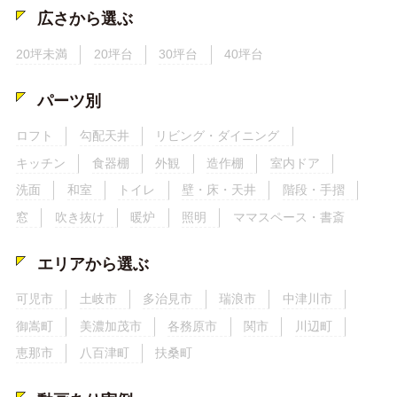
広さから選ぶ
20坪未満
20坪台
30坪台
40坪台
パーツ別
ロフト
勾配天井
リビング・ダイニング
キッチン
食器棚
外観
造作棚
室内ドア
洗面
和室
トイレ
壁・床・天井
階段・手摺
窓
吹き抜け
暖炉
照明
ママスペース・書斎
エリアから選ぶ
可児市
土岐市
多治見市
瑞浪市
中津川市
御嵩町
美濃加茂市
各務原市
関市
川辺町
恵那市
八百津町
扶桑町