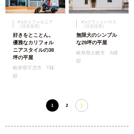
K'sカリフォルニア
K'sフラットハウス
（注文住宅）
（注文住宅）
好きをとことん。
無限大のシンプル
優雅なカリフォル
な29坪の平屋
ニアスタイルの38
岐阜県土岐市 A様
坪の平屋
邸
岐阜県可児市 T様
邸
1
2