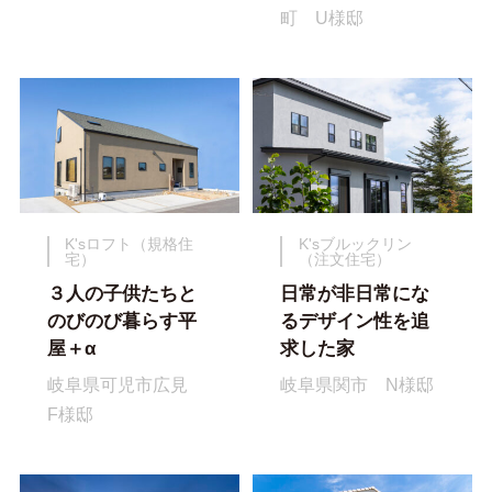
町 U様邸
K'sロフト（規格住
K'sブルックリン
宅）
（注文住宅）
３人の子供たちと
日常が非日常にな
のびのび暮らす平
るデザイン性を追
屋＋α
求した家
岐阜県可児市広見
岐阜県関市 N様邸
F様邸