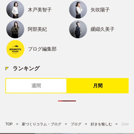
木戸美智子
矢吹陽子
阿部美紀
纐纈久美子
ブログ編集部
ランキング
週間
月間
TOP
家づくりコラム・ブログ
ブログ
好きを愉しむ
Zakk