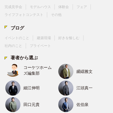
完成見学会
モデルハウス
体験会
フェア
ライフフォトコンテスト
その他
ブログ
イベントのこと
建築現場
好きを愉しむ
社内のこと
プライベート
著者から選ぶ
コーケツホーム
纐纈雅文
ズ編集部
細江伸明
江頭真一
田口元貴
佐伯泉