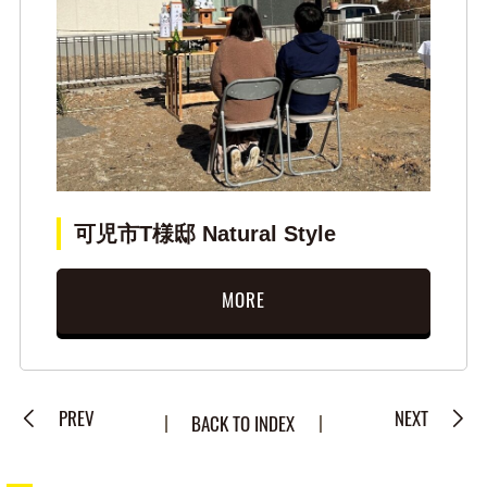
可児市T様邸 Natural Style
MORE
PREV
NEXT
BACK TO INDEX