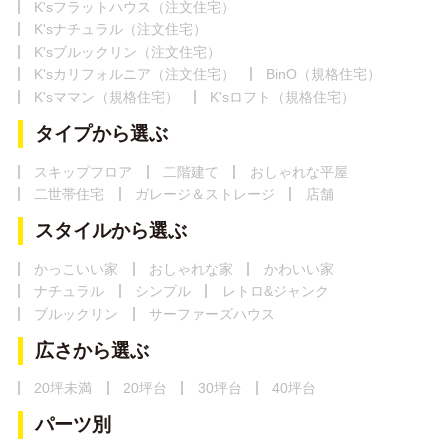
K'sフラットハウス（注文住宅）
K'sナチュラル（注文住宅）
K'sブルックリン（注文住宅）
K'sカリフォルニア（注文住宅）
BinO（規格住宅）
K'sママン（規格住宅）
K'sロフト（規格住宅）
タイプから選ぶ
スキップフロア
二階建て
おしゃれな平屋
二世帯住宅
ガレージ＆ストレージ
店舗
スタイルから選ぶ
かっこいい家
おしゃれな家
かわいい家
ナチュラル
シンプル
レトロ&ジャンク
ブルックリン
サーファーズハウス
広さから選ぶ
20坪未満
20坪台
30坪台
40坪台
パーツ別