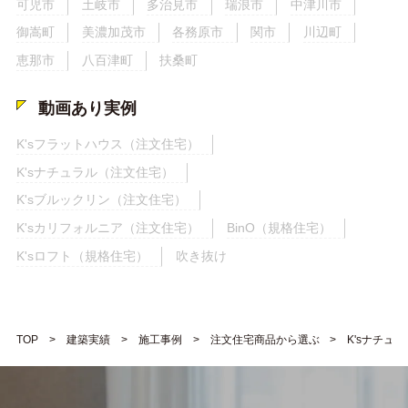
可児市
土岐市
多治見市
瑞浪市
中津川市
御嵩町
美濃加茂市
各務原市
関市
川辺町
恵那市
八百津町
扶桑町
動画あり実例
K'sフラットハウス（注文住宅）
K'sナチュラル（注文住宅）
K'sブルックリン（注文住宅）
K'sカリフォルニア（注文住宅）
BinO（規格住宅）
K'sロフト（規格住宅）
吹き抜け
TOP
建築実績
施工事例
注文住宅商品から選ぶ
K'sナチュ