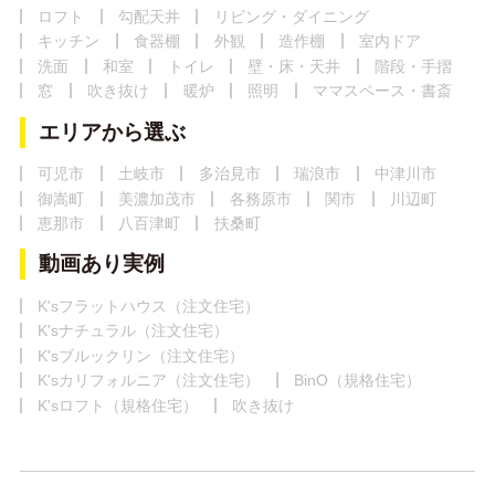
ロフト
勾配天井
リビング・ダイニング
キッチン
食器棚
外観
造作棚
室内ドア
洗面
和室
トイレ
壁・床・天井
階段・手摺
窓
吹き抜け
暖炉
照明
ママスペース・書斎
エリアから選ぶ
可児市
土岐市
多治見市
瑞浪市
中津川市
御嵩町
美濃加茂市
各務原市
関市
川辺町
恵那市
八百津町
扶桑町
動画あり実例
K'sフラットハウス（注文住宅）
K'sナチュラル（注文住宅）
K'sブルックリン（注文住宅）
K'sカリフォルニア（注文住宅）
BinO（規格住宅）
K'sロフト（規格住宅）
吹き抜け