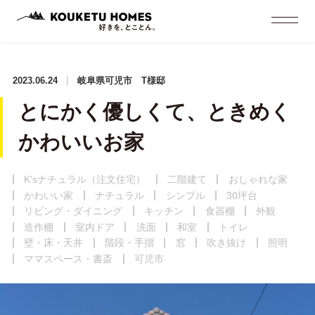
2023.06.24
岐阜県可児市 T様邸
とにかく優しくて、ときめく
かわいいお家
K'sナチュラル（注文住宅）
二階建て
おしゃれな家
かわいい家
ナチュラル
シンプル
30坪台
リビング・ダイニング
キッチン
食器棚
外観
造作棚
室内ドア
洗面
和室
トイレ
壁・床・天井
階段・手摺
窓
吹き抜け
照明
ママスペース・書斎
可児市