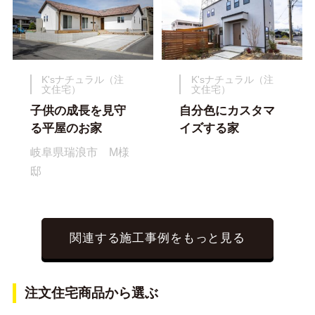
K'sナチュラル（注
K'sナチュラル（注
文住宅）
文住宅）
子供の成長を見守
自分色にカスタマ
る平屋のお家
イズする家
岐阜県瑞浪市 M様
邸
関連する施工事例をもっと見る
注文住宅商品から選ぶ