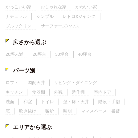
かっこいい家
おしゃれな家
かわいい家
ナチュラル
シンプル
レトロ&ジャンク
ブルックリン
サーファーズハウス
広さから選ぶ
20坪未満
20坪台
30坪台
40坪台
パーツ別
ロフト
勾配天井
リビング・ダイニング
キッチン
食器棚
外観
造作棚
室内ドア
洗面
和室
トイレ
壁・床・天井
階段・手摺
窓
吹き抜け
暖炉
照明
ママスペース・書斎
エリアから選ぶ