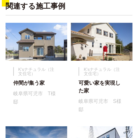
関連する施工事例
K'sナチュラル（注
K'sナチュラル（注
文住宅）
文住宅）
仲間が集う家
可愛い家を実現し
た家
岐阜県可児市 T様
岐阜県可児市 S様
邸
邸