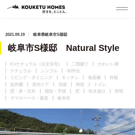
2021.09.19
岐阜県岐阜市S様邸
岐阜市S様邸 Natural Style
K'sナチュラル（注文住宅）
二階建て
かわいい家
ナチュラル
シンプル
30坪台
リビング・ダイニング
キッチン
食器棚
外観
造作棚
室内ドア
洗面
和室
トイレ
壁・床・天井
階段・手摺
窓
吹き抜け
照明
ママスペース・書斎
岐阜市