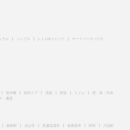
ュラル
シンプル
レトロ&ジャンク
サーファーズハウス
造作棚
室内ドア
洗面
和室
トイレ
壁・床・天井
ス・書斎
御嵩町
犬山市
美濃加茂市
各務原市
関市
川辺町