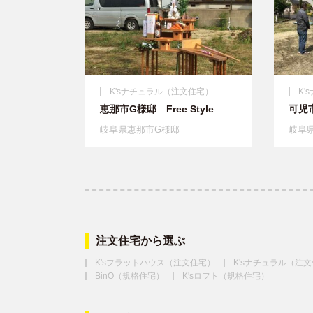
K'sナチュラル（注文住宅）
K
恵那市G様邸 Free Style
可児市
岐阜県恵那市G様邸
岐阜
注文住宅から選ぶ
K'sフラットハウス（注文住宅）
K'sナチュラル（注
BinO（規格住宅）
K'sロフト（規格住宅）