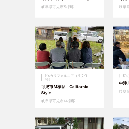
岐阜県可児市S様邸
岐阜
K'sカリフォルニア（注文住
K
宅）
中津川
可児市Ｍ様邸 California
岐阜
Style
岐阜県可児市Ｍ様邸