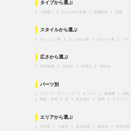
タイプから選ぶ
二階建て
おしゃれな平屋
店舗併用
店舗
スタイルから選ぶ
かっこいい家
おしゃれな家
かわいい家
ナチ
広さから選ぶ
20坪未満
20坪台
30坪台
40坪台
パーツ別
リビング・ダイニング
キッチン
食器棚
外観
階段・手摺
窓
吹き抜け
照明
ママスペー
エリアから選ぶ
可児市
土岐市
多治見市
瑞浪市
中津川市