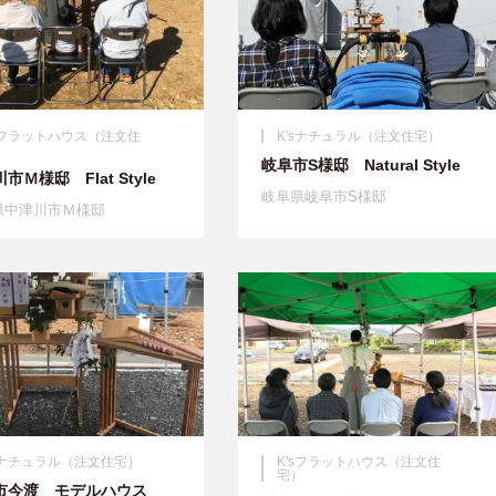
'sフラットハウス（注文住
K'sナチュラル（注文住宅）
）
岐阜市S様邸 Natural Style
市Ｍ様邸 Flat Style
岐阜県岐阜市S様邸
県中津川市Ｍ様邸
'sナチュラル（注文住宅）
K'sフラットハウス（注文住
宅）
市今渡 モデルハウス