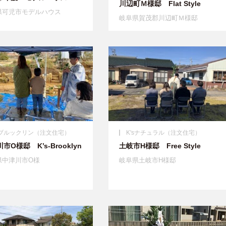
川辺町Ｍ様邸 Flat Style
県可児市モデルハウス
岐阜県賀茂郡川辺町Ｍ様邸
'sブルックリン（注文住宅）
K'sナチュラル（注文住宅）
市O様邸 K’s-Brooklyn
土岐市H様邸 Free Style
県中津川市O様
岐阜県土岐市H様邸