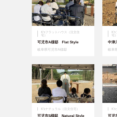
K'sフラットハウス（注文住
K
宅）
宅
可児市A様邸 Flat Style
中津川
岐阜県可児市A様邸
岐阜
K'sナチュラル（注文住宅）
K
可児市S様邸 Natural Style
可児