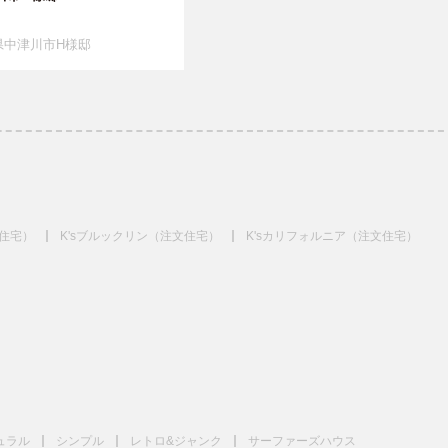
県中津川市H様邸
文住宅）
K'sブルックリン（注文住宅）
K'sカリフォルニア（注文住宅）
ュラル
シンプル
レトロ&ジャンク
サーファーズハウス