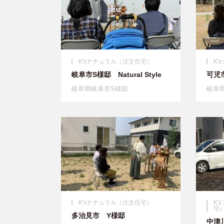
K'sナチュラル（注文住宅）
K
岐阜市S様邸 Natural Style
可児市
岐阜県岐阜市S様邸
岐阜
K'sナチュラル（注文住宅）
K
宅
多治見市 Y様邸
中津川