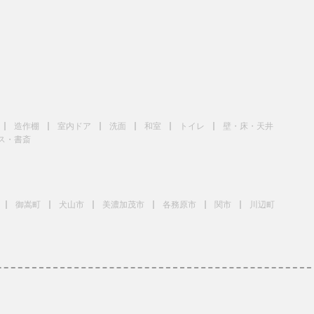
造作棚
室内ドア
洗面
和室
トイレ
壁・床・天井
ス・書斎
御嵩町
犬山市
美濃加茂市
各務原市
関市
川辺町