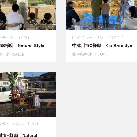
'sナチュラル（注文住宅）
K'sブルックリン（注文住宅）
S様邸 Natural Style
中津川市O様邸 K’s-Brooklyn
県可児市S様邸
岐阜県中津川市O様
'sフラットハウス（注文住
）
市H様邸 Natural