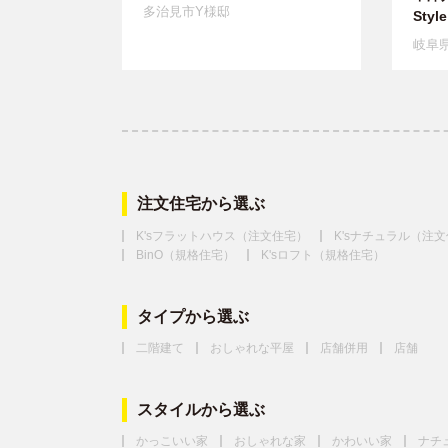
多治見市Y様邸
Style
岐阜
注文住宅から選ぶ
K'sフラットハウス（注文住宅）
K'sナチュラル（注
BinO（規格住宅）
K'sロフト（規格住宅）
タイプから選ぶ
二階建て
おしゃれな平屋
店舗併用
店舗
スタイルから選ぶ
かっこいい家
おしゃれな家
かわいい家
ナチ