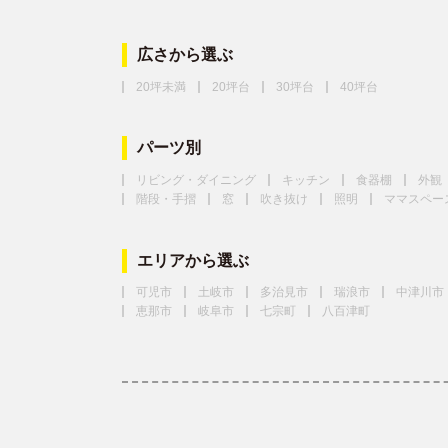
広さから選ぶ
20坪未満
20坪台
30坪台
40坪台
パーツ別
リビング・ダイニング
キッチン
食器棚
外観
階段・手摺
窓
吹き抜け
照明
ママスペー
エリアから選ぶ
可児市
土岐市
多治見市
瑞浪市
中津川市
恵那市
岐阜市
七宗町
八百津町