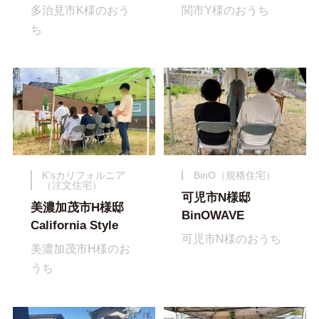
多治見市K様のおう
関市Y様のおうち
ち
K'sカリフォルニア
BinO（規格住宅）
（注文住宅）
可児市N様邸
美濃加茂市H様邸
BinOWAVE
California Style
可児市N様のおうち
美濃加茂市H様のお
うち