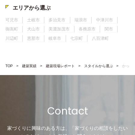
エリアから選ぶ
可児市
土岐市
多治見市
瑞浪市
中津川市
御嵩町
犬山市
美濃加茂市
各務原市
関市
川辺町
恵那市
岐阜市
七宗町
八百津町
TOP
建築実績
建築現場レポート
スタイルから選ぶ
かっこ
Contact
家づくりに興味のある方は、「家づくりの相談をしたい