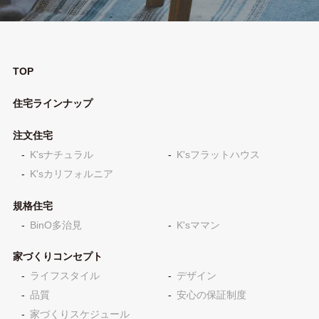
TOP
住宅ラインナップ
注文住宅
K'sナチュラル
K'sフラットハウス
K'sカリフォルニア
規格住宅
BinO多治見
K'sママン
家づくりコンセプト
ライフスタイル
デザイン
品質
安心の保証制度
家づくりスケジュール