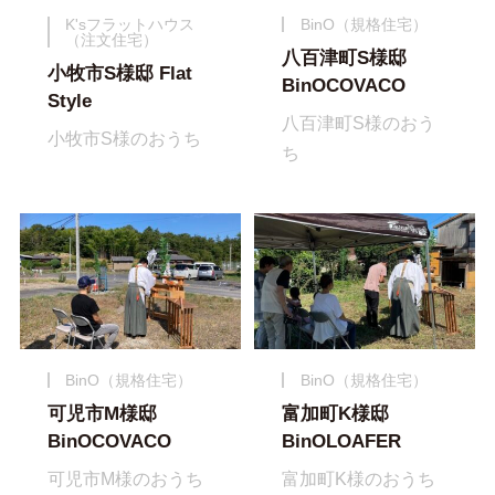
K'sフラットハウス
BinO（規格住宅）
（注文住宅）
八百津町S様邸
小牧市S様邸 Flat
BinOCOVACO
Style
八百津町S様のおう
小牧市S様のおうち
ち
BinO（規格住宅）
BinO（規格住宅）
可児市M様邸
富加町K様邸
BinOCOVACO
BinOLOAFER
可児市M様のおうち
富加町K様のおうち