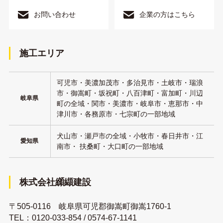
お問い合わせ
企業の方はこちら
施工エリア
可児市・美濃加茂市・多治見市・土岐市・瑞浪
市・御嵩町・坂祝町・八百津町・富加町・川辺
岐阜県
町の全域・関市・美濃市・岐阜市・恵那市・中
津川市・各務原市・七宗町の一部地域
犬山市・瀬戸市の全域・小牧市・春日井市・江
愛知県
南市・ 扶桑町・大口町の一部地域
株式会社纐纈建設
〒505-0116 岐阜県可児郡御嵩町御嵩1760-1
TEL：
0120-033-854
/
0574-67-1141