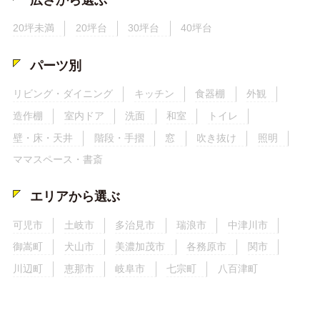
20坪未満
20坪台
30坪台
40坪台
パーツ別
リビング・ダイニング
キッチン
食器棚
外観
造作棚
室内ドア
洗面
和室
トイレ
壁・床・天井
階段・手摺
窓
吹き抜け
照明
ママスペース・書斎
エリアから選ぶ
可児市
土岐市
多治見市
瑞浪市
中津川市
御嵩町
犬山市
美濃加茂市
各務原市
関市
川辺町
恵那市
岐阜市
七宗町
八百津町