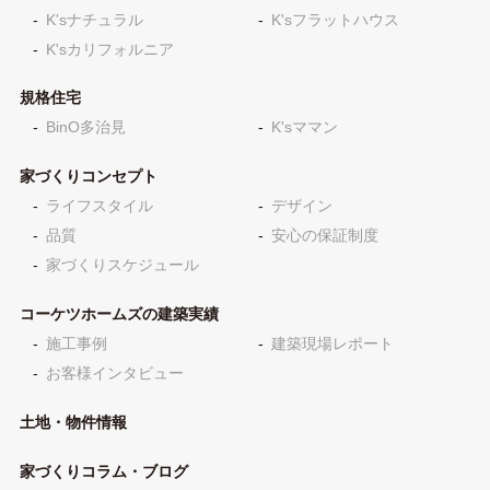
K'sナチュラル
K'sフラットハウス
K'sカリフォルニア
規格住宅
BinO多治見
K'sママン
家づくりコンセプト
ライフスタイル
デザイン
品質
安心の保証制度
家づくりスケジュール
コーケツホームズの建築実績
施工事例
建築現場レポート
お客様インタビュー
土地・物件情報
家づくりコラム・ブログ