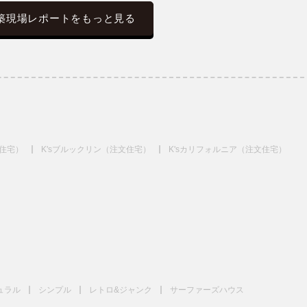
築現場レポートをもっと見る
文住宅）
K'sブルックリン（注文住宅）
K'sカリフォルニア（注文住宅）
ュラル
シンプル
レトロ&ジャンク
サーファーズハウス