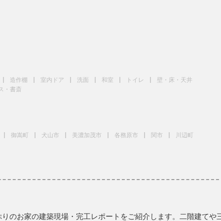
造作棚
室内ドア
洗面
和室
トイレ
壁・床・天井
ス・書斎
御嵩町
犬山市
美濃加茂市
各務原市
関市
川辺町
ぷりのお家の建築現場・完工レポートをご紹介します。二階建てや