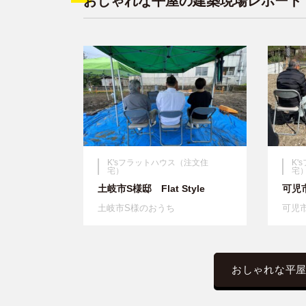
おしゃれな平屋の建築現場レポート
K'sフラットハウス（注文住
K
宅）
宅
土岐市S様邸 Flat Style
可児市
土岐市S様のおうち
可児
おしゃれな平