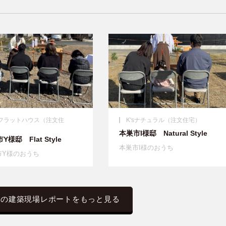
'sフラットハウス（注文住
K'sナチュラル（注文住宅）
）
本巣市I様邸 Natural Style
Y様邸 Flat Style
本巣市I様のおうち
市Y様のおうち
屋の建築現場レポートをもっと見る