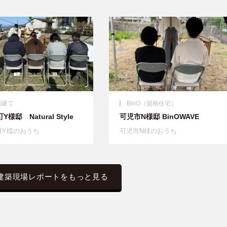
階建て
BinO（規格住宅）
Y様邸 Natural Style
可児市N様邸 BinOWAVE
町Y様のおうち
可児市N様のおうち
建築現場レポートをもっと見る