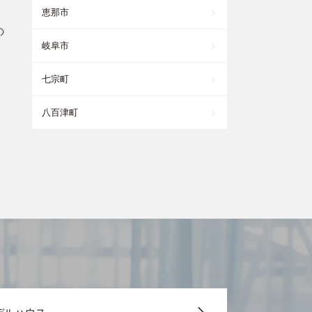
恵那市
の
岐阜市
七宗町
八百津町