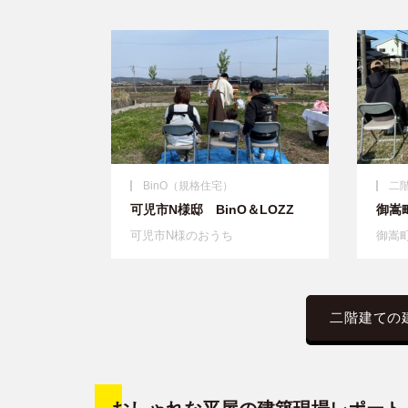
BinO（規格住宅）
二
可児市N様邸 BinO＆LOZZ
御嵩町
可児市N様のおうち
御嵩
二階建ての