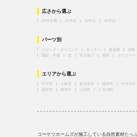
広さから選ぶ
20坪未満
20坪台
30坪台
40坪台
パーツ別
リビング・ダイニング
キッチン
食器棚
外観
階段・手摺
窓
吹き抜け
照明
ママスペー
エリアから選ぶ
可児市
土岐市
多治見市
瑞浪市
中津川市
恵那市
岐阜市
七宗町
八百津町
コーケツホームズが施工している自然素材たっ