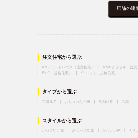
店舗の建
注文住宅から選ぶ
K'sフラットハウス（注文住宅）
K'sナチュラル（注
BinO（規格住宅）
K'sロフト（規格住宅）
タイプから選ぶ
二階建て
おしゃれな平屋
店舗併用
店舗
スタイルから選ぶ
かっこいい家
おしゃれな家
かわいい家
ナチ