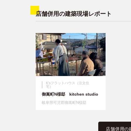
店舗併用の建築現場レポート
K'sフラットハウス（注文住
宅）
御嵩町N様邸 kitchen studio
岐阜県可児郡御嵩町N様邸
店舗併用の