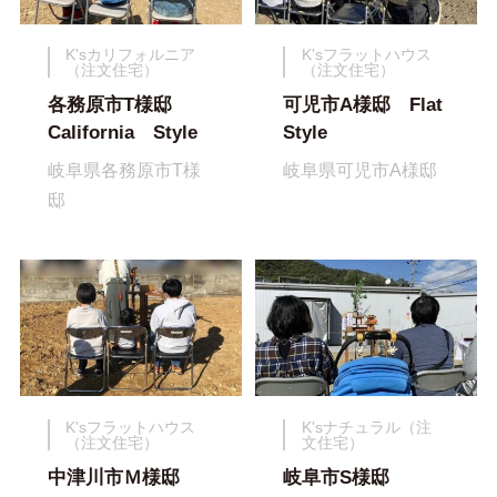
K'sカリフォルニア
K'sフラットハウス
（注文住宅）
（注文住宅）
各務原市T様邸
可児市A様邸 Flat
California Style
Style
岐阜県各務原市T様
岐阜県可児市A様邸
邸
K'sフラットハウス
K'sナチュラル（注
（注文住宅）
文住宅）
中津川市Ｍ様邸
岐阜市S様邸