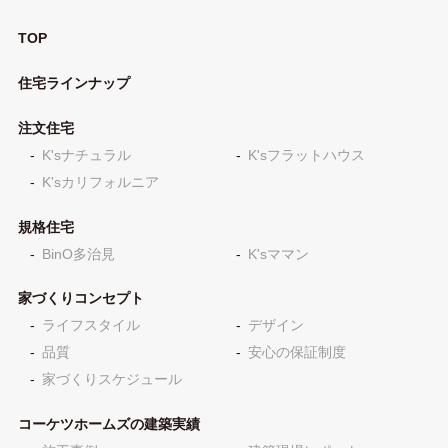
TOP
住宅ラインナップ
注文住宅
K'sナチュラル
K'sフラットハウス
K'sカリフォルニア
規格住宅
BinO多治見
K'sママン
家づくりコンセプト
ライフスタイル
デザイン
品質
安心の保証制度
家づくりスケジュール
コーケツホームズの建築実績