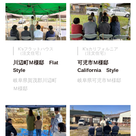
K'sフラットハウス
K'sカリフォルニア
（注文住宅）
（注文住宅）
川辺町Ｍ様邸 Flat
可児市Ｍ様邸
Style
California Style
岐阜県賀茂郡川辺町
岐阜県可児市Ｍ様邸
Ｍ様邸