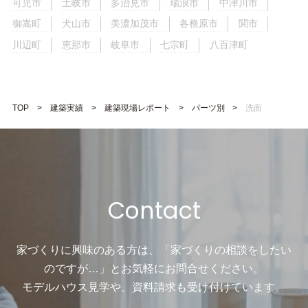
可児市
土岐市
多治見市
瑞浪市
中津川市
御嵩町
犬山市
美濃加茂市
各務原市
関市
川辺町
恵那市
岐阜市
七宗町
八百津町
TOP
建築実績
建築現場レポート
パーツ別
洗面
Contact
家づくりに興味のある方は、「家づくりの相談をしたい
のですが…」と
お気軽にお問合せください。
モデルハウス見学や、資料請求も受け付けています。