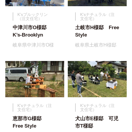
K'sブルックリン
K'sナチュラル（注
（注文住宅）
文住宅）
中津川市O様邸
土岐市H様邸 Free
K’s-Brooklyn
Style
岐阜県中津川市O様
岐阜県土岐市H様邸
K'sナチュラル（注
K'sナチュラル（注
文住宅）
文住宅）
恵那市G様邸
犬山市E様邸 可児
Free Style
市T様邸