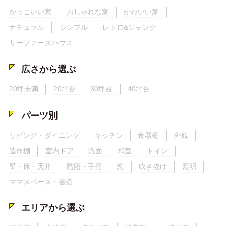
かっこいい家
おしゃれな家
かわいい家
ナチュラル
シンプル
レトロ&ジャンク
サーファーズハウス
広さから選ぶ
20坪未満
20坪台
30坪台
40坪台
パーツ別
リビング・ダイニング
キッチン
食器棚
外観
造作棚
室内ドア
洗面
和室
トイレ
壁・床・天井
階段・手摺
窓
吹き抜け
照明
ママスペース・書斎
エリアから選ぶ