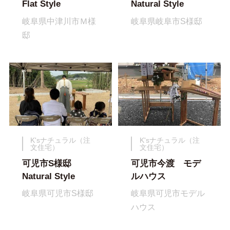
Flat Style
Natural Style
岐阜県中津川市Ｍ様
岐阜県岐阜市S様邸
邸
K'sナチュラル（注
K'sナチュラル（注
文住宅）
文住宅）
可児市S様邸
可児市今渡 モデ
Natural Style
ルハウス
岐阜県可児市S様邸
岐阜県可児市モデル
ハウス