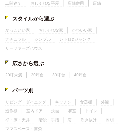
二階建て
おしゃれな平屋
店舗併用
店舗
スタイルから選ぶ
かっこいい家
おしゃれな家
かわいい家
ナチュラル
シンプル
レトロ&ジャンク
サーファーズハウス
広さから選ぶ
20坪未満
20坪台
30坪台
40坪台
パーツ別
リビング・ダイニング
キッチン
食器棚
外観
造作棚
室内ドア
洗面
和室
トイレ
壁・床・天井
階段・手摺
窓
吹き抜け
照明
ママスペース・書斎