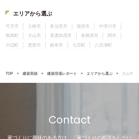
エリアから選ぶ
可児市
土岐市
多治見市
瑞浪市
中津川市
御嵩町
犬山市
美濃加茂市
各務原市
関市
川辺町
恵那市
岐阜市
七宗町
八百津町
TOP
建築実績
建築現場レポート
エリアから選ぶ
犬山市
Contact
家づくりに興味のある方は、「家づくりの相談をしたい