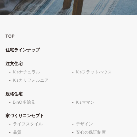
TOP
住宅ラインナップ
注文住宅
K'sナチュラル
K'sフラットハウス
K'sカリフォルニア
規格住宅
BinO多治見
K'sママン
家づくりコンセプト
ライフスタイル
デザイン
品質
安心の保証制度