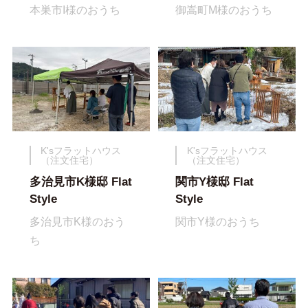
本巣市I様のおうち
御嵩町M様のおうち
K'sフラットハウス
K'sフラットハウス
（注文住宅）
（注文住宅）
多治見市K様邸 Flat
関市Y様邸 Flat
Style
Style
多治見市K様のおう
関市Y様のおうち
ち