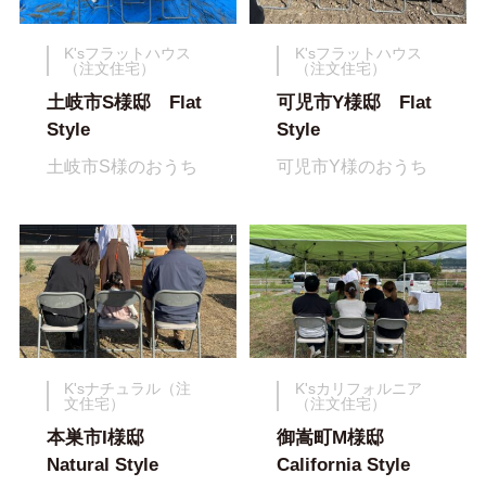
K'sフラットハウス
K'sフラットハウス
（注文住宅）
（注文住宅）
土岐市S様邸 Flat
可児市Y様邸 Flat
Style
Style
土岐市S様のおうち
可児市Y様のおうち
K'sナチュラル（注
K'sカリフォルニア
文住宅）
（注文住宅）
本巣市I様邸
御嵩町M様邸
Natural Style
California Style