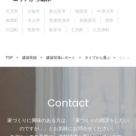
可児市
土岐市
多治見市
瑞浪市
中津川市
御嵩町
犬山市
美濃加茂市
各務原市
関市
川辺町
恵那市
岐阜市
七宗町
八百津町
TOP
建築実績
建築現場レポート
タイプから選ぶ
おしゃれ
Contact
家づくりに興味のある方は、「家づくりの相談をしたい
のですが…」と
お気軽にお問合せください。