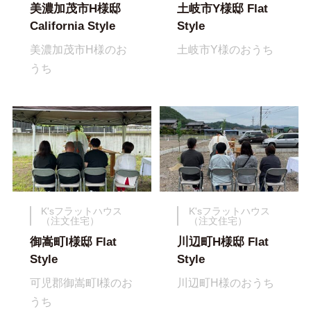
美濃加茂市H様邸
土岐市Y様邸 Flat
California Style
Style
美濃加茂市H様のお
土岐市Y様のおうち
うち
K'sフラットハウス
K'sフラットハウス
（注文住宅）
（注文住宅）
御嵩町I様邸 Flat
川辺町H様邸 Flat
Style
Style
可児郡御嵩町I様のお
川辺町H様のおうち
うち