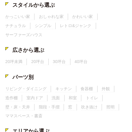
スタイルから選ぶ
かっこいい家
おしゃれな家
かわいい家
ナチュラル
シンプル
レトロ&ジャンク
サーファーズハウス
広さから選ぶ
20坪未満
20坪台
30坪台
40坪台
パーツ別
リビング・ダイニング
キッチン
食器棚
外観
造作棚
室内ドア
洗面
和室
トイレ
壁・床・天井
階段・手摺
窓
吹き抜け
照明
ママスペース・書斎
エリアから選ぶ