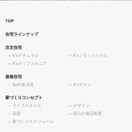
TOP
住宅ラインナップ
注文住宅
K'sナチュラル
K'sフラットハウス
K'sカリフォルニア
規格住宅
BinO多治見
K'sママン
家づくりコンセプト
ライフスタイル
デザイン
品質
安心の保証制度
家づくりスケジュール